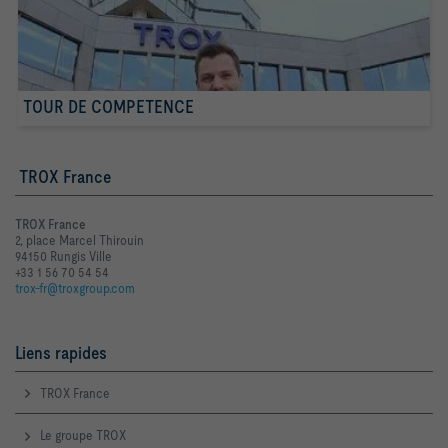
TOUR DE COMPETENCE
TROX France
TROX France
2, place Marcel Thirouin
94150 Rungis Ville
+33 1 56 70 54 54
trox-fr@troxgroup.com
Liens rapides
TROX France
Le groupe TROX