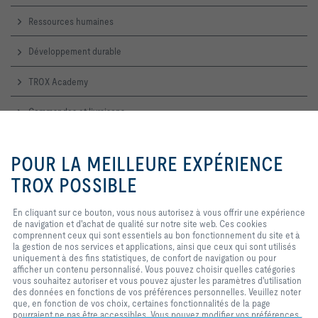
Ressources humaines
Développement durable
TROX Academy
Commandes et livraisons
Service technique
En cliquant sur ce bouton, vous
nous autorisez à vous offrir une
POUR LA MEILLEURE EXPÉRIENCE
expérience de navigation et
d'achat de qualité sur notre site
TROX POSSIBLE
Contactez-nous
web. Ces cookies comprennent
ceux qui sont nécessaires au
En cliquant sur ce bouton, vous nous autorisez à vous offrir une expérience
Accueil, contact commercial et technique
fonctionnement du site et au
de navigation et d'achat de qualité sur notre site web. Ces cookies
contrôle de nos services et
comprennent ceux qui sont essentiels au bon fonctionnement du site et à
applications, ainsi que ceux qui
TROX SUR LES RÉSEAUX SOCIAUX
la gestion de nos services et applications, ainsi que ceux qui sont utilisés
sont utilisés uniquement à des
uniquement à des fins statistiques, de confort de navigation ou pour
fins statistiques, pour des
afficher un contenu personnalisé. Vous pouvez choisir quelles catégories
paramètres de commodité ou pour
vous souhaitez autoriser et vous pouvez ajuster les paramètres d'utilisation
afficher un contenu personnalisé.
des données en fonctions de vos préférences personnelles. Veuillez noter
Vous pouvez décider quelles
Home
Contacts
Imprint
Conditions de livraison et de paiement
que, en fonction de vos choix, certaines fonctionnalités de la page
catégories vous souhaitez
pourraient ne pas être accessibles. Vous pouvez modifier vos préférences
autoriser et vous pouvez ajuster