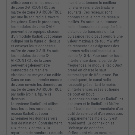
utilisé pour relier les modules
manière autonome le meilleur
de zone X-AIRCONTROL au
itinéraire vers le destinataire
maître de zone X-AIRCONTROL
souhaité. Ces réseaux sont
par une liaison radio à travers
connus sous le nom de réseaux
les gaines. Dans le processus,
maillés. En outre, la puissance
les modules de zone X-AIR
radio nécessaire est adaptée à la
peuvent être équipés chacun
distance de transmission. La
d'un module RadioDuct comme
puissance radio peut prendre une
indiqué sur la figure ci-dessus
valeur maximale de 100 mW afin
et envoyer leurs données au
de respecter les exigences des
maître de zone X-AIR. En outre,
normes radio applicables à la
les modules de zone X-
bande 2,4 GHz. Pour contrer toute
AIRCONTROL de la zone
interférence dans la bande de
peuvent également être
fréquences, le module RadioDuct
connectés de manière
prend en charge le saut
classique au moyen d'un câble.
automatique de fréquence. Par
Dans ce cas, le premier module
conséquent, le canal radio
de zone envoie les données au
respectif présentant le moins
maître de zone X-AIRCONTROL
d'interférences est sélectionné
par radio (voir la figure ci-
de bout en bout.
dessous).
La connexion entre les RadioDuct
Le système RadioDuct utilise
esclaves et le RadioDuct Maître
tous les autres nœuds
du
est établie par l'intermédiaire d'un
réseau RadioDuct pour
outil de service et d'un processus
acheminer les données
vers
d'appariement simple qui y est
leur destination.
Contrairement
représenté. La connexion et
aux réseaux
normaux, la
l'échange de données
répartition
de nombreux nœuds
s'effectuent via un canal radio