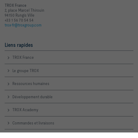
TROX France
2, place Marcel Thirouin
94150 Rungis Ville
+33 1 56 70 54 54
trox-fr@troxgroup.com
Liens rapides
TROX France
Le groupe TROX
Ressources humaines
Développement durable
TROX Academy
Commandes et livraisons
Service technique