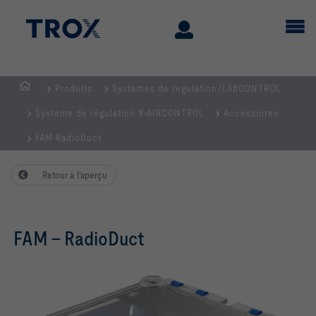
Produits
Systèmes de regulation/LABCONTROL
Page
Système de régulation X-AIRCONTROL
Accessoires
d'accueil
FAM-RadioDuct
Retour à l'aperçu
FAM - RadioDuct