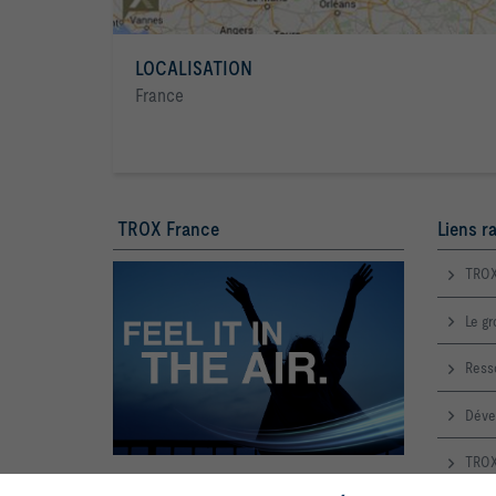
LOCALISATION
France
TROX France
Liens r
TROX
Le g
Ress
Déve
TROX
TROX France