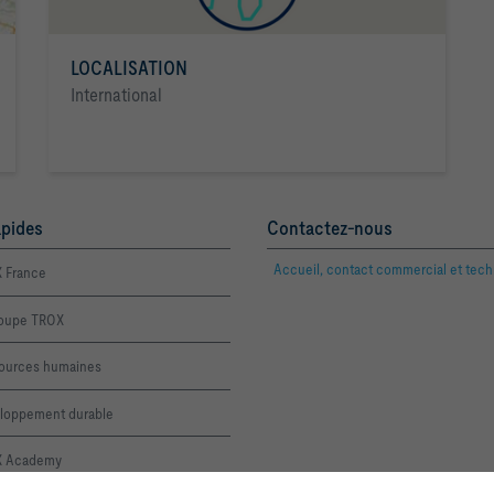
LOCALISATION
International
apides
Contactez-nous
Accueil, contact commercial et tec
 France
roupe TROX
ources humaines
loppement durable
 Academy