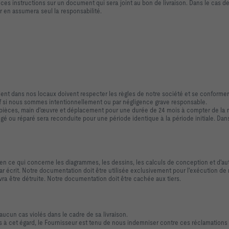
a ces instructions sur un document qui sera joint au bon de livraison. Dans le cas
 en assumera seul la responsabilité.
lent dans nos locaux doivent respecter les règles de notre société et se conformer
f si nous sommes intentionnellement ou par négligence grave responsable.
 (pièces, main d'œuvre et déplacement pour une durée de 24 mois à compter de la mi
angé ou réparé sera reconduite pour une période identique à la période initiale. Da
r en ce qui concerne les diagrammes, les dessins, les calculs de conception et d'a
r écrit. Notre documentation doit être utilisée exclusivement pour l'exécution de
ra être détruite. Notre documentation doit être cachée aux tiers.
 aucun cas violés dans le cadre de sa livraison.
us à cet égard, le Fournisseur est tenu de nous indemniser contre ces réclamations