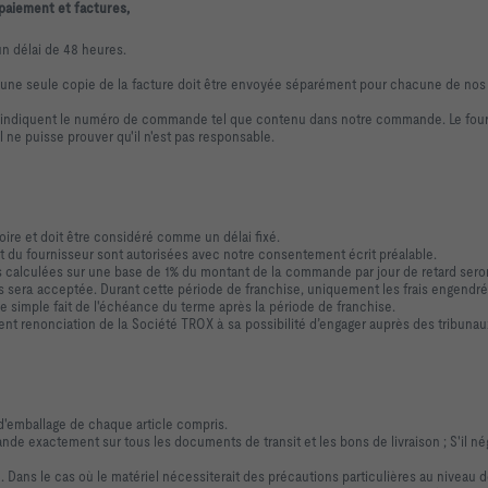
 paiement et factures,
n délai de 48 heures.
, une seule copie de la facture doit être envoyée séparément pour chacune de nos 
ci indiquent le numéro de commande tel que contenu dans notre commande. Le fou
 ne puisse prouver qu'il n'est pas responsable.
oire et doit être considéré comme un délai fixé.
part du fournisseur sont autorisées avec notre consentement écrit préalable.
s calculées sur une base de 1% du montant de la commande par jour de retard sero
era acceptée. Durant cette période de franchise, uniquement les frais engendrés p
le simple fait de l'échéance du terme après la période de franchise.
nt renonciation de la Société TROX à sa possibilité d’engager auprès des tribunau
'emballage de chaque article compris.
e exactement sur tous les documents de transit et les bons de livraison ; S'il né
. Dans le cas où le matériel nécessiterait des précautions particulières au niveau de