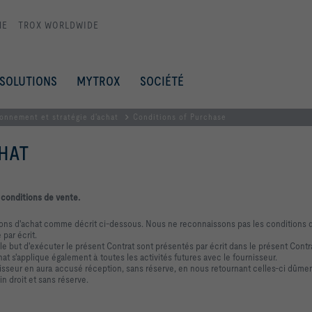
ME
TROX WORLDWIDE
SOLUTIONS
MYTROX
SOCIÉTÉ
onnement et stratégie d'achat
Conditions of Purchase
CHAT
 conditions de vente.
 d'achat comme décrit ci-dessous. Nous ne reconnaissons pas les conditions du f
par écrit.
le but d'exécuter le présent Contrat sont présentés par écrit dans le présent Contr
t s'applique également à toutes les activités futures avec le fournisseur.
sseur en aura accusé réception, sans réserve, en nous retournant celles-ci dûme
 droit et sans réserve.