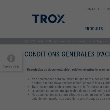
CONTACT
HO
PRODUITS
Société
Compétence et responsabilité
Approvisi
Page
CONDITIONS GENERALES D‘A
d'accueil
Service d'aide
1. Description du document, objet, relation éventuelle avec les
Nos commandes sont soumises uniquement à nos conditions
d'achat, à moins d'avoir expressément accepté leur validité 
Tous les accords établis entre nous et le Fournisseur dans 
La version actuellement applicable de nos conditions d'acha
Nos commandes ne seront effectives que lorsque le fourni
date de commande, nos conditions seront acquises de plein