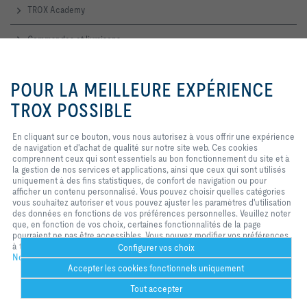
TROX Academy
Commandes et livraisons
Service technique
En cliquant sur ce bouton, vous
nous autorisez à vous offrir une
POUR LA MEILLEURE EXPÉRIENCE
expérience de navigation et
d'achat de qualité sur notre site
TROX POSSIBLE
Contactez-nous
web. Ces cookies comprennent
ceux qui sont nécessaires au
Accueil, contact commercial et technique
En cliquant sur ce bouton, vous nous autorisez à vous offrir une expérience
fonctionnement du site et au
de navigation et d'achat de qualité sur notre site web. Ces cookies
contrôle de nos services et
comprennent ceux qui sont essentiels au bon fonctionnement du site et à
applications, ainsi que ceux qui
TROX SUR LES RÉSEAUX SOCIAUX
la gestion de nos services et applications, ainsi que ceux qui sont utilisés
sont utilisés uniquement à des
uniquement à des fins statistiques, de confort de navigation ou pour
fins statistiques, pour des
afficher un contenu personnalisé. Vous pouvez choisir quelles catégories
paramètres de commodité ou pour
vous souhaitez autoriser et vous pouvez ajuster les paramètres d'utilisation
afficher un contenu personnalisé.
des données en fonctions de vos préférences personnelles. Veuillez noter
Vous pouvez décider quelles
Home
Contacts
Imprint
Conditions de livraison et de paiement
que, en fonction de vos choix, certaines fonctionnalités de la page
catégories vous souhaitez
pourraient ne pas être accessibles. Vous pouvez modifier vos préférences
autoriser et vous pouvez ajuster
Confidentialité
Réserve
2026 © TROX France Sarl
à tout moment.
les paramètres d'utilisation des
Configurer vos choix
Notre politique de confidentialité
données en fonction de vos
Accepter les cookies fonctionnels uniquement
propres besoinsS. Veuillez noter
que, selon les paramètres que
Tout accepter
vous avez sélectionnés, toutes les
fonctionnalités de la page peuvent
Service d'aide
Plus
Imprimer
Cookies réglages
Signet
Partager
Contact
PDF