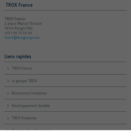
TROX France
TROX France
2, place Marcel Thirouin
94150 Rungis Ville
+33 1 56 70 54 54
trox-fr@troxgroup.com
Liens rapides
TROX France
Le groupe TROX
Ressources humaines
Développement durable
TROX Academy
Commandes et livraisons