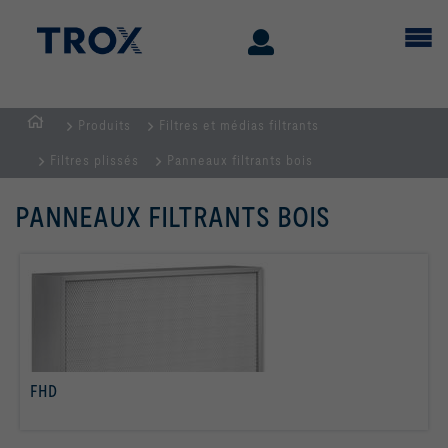
Produits
Filtres et médias filtrants
Page
Filtres plissés
Panneaux filtrants bois
d'accueil
PANNEAUX FILTRANTS BOIS
FHD
Savoir plus