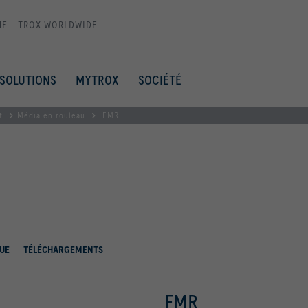
ME
TROX WORLDWIDE
SOLUTIONS
MYTROX
SOCIÉTÉ
t
Média en rouleau
FMR
UE
TÉLÉCHARGEMENTS
FMR