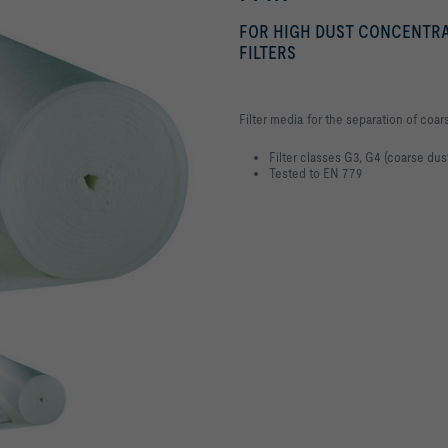
FOR HIGH DUST CONCENTRAT
FILTERS
Filter media for the separation of coar
Filter classes G3, G4 (coarse dust f
Tested to EN 779