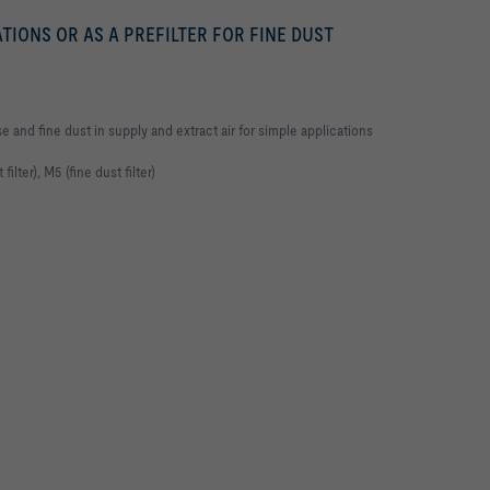
IONS OR AS A PREFILTER FOR FINE DUST
se and fine dust in supply and extract air for simple applications
ilter), M5 (fine dust filter)