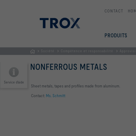
CONTACT
HO
PRODUITS
Société
Compétence et responsabilité
Approvisi
Page
NONFERROUS METALS
d'accueil
Service d'aide
Sheet metals, tapes and profiles made from aluminum.
Contact:
Ms. Schmitt