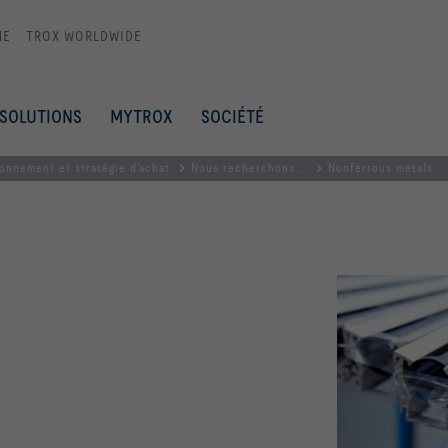
ME
TROX WORLDWIDE
SOLUTIONS
MYTROX
SOCIÉTÉ
onnement et stratégie d'achat
Nous recherchons...
Nonferrous metals