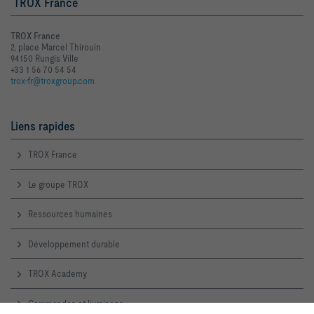
TROX France
TROX France
2, place Marcel Thirouin
94150 Rungis Ville
+33 1 56 70 54 54
trox-fr@troxgroup.com
Liens rapides
TROX France
Le groupe TROX
Ressources humaines
Développement durable
TROX Academy
Commandes et livraisons