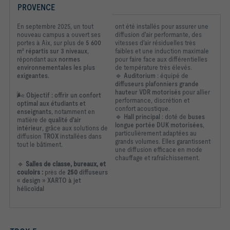
PROVENCE
En septembre 2025, un tout
ont été installés pour assurer une
nouveau campus a ouvert ses
diffusion d'air performante, des
portes à Aix, sur plus de
5 600
vitesses d'air résiduelles très
m² répartis sur 3 niveaux
,
faibles et une induction maximale
répondant aux
normes
pour faire face aux différentielles
environnementales les plus
de température très élevés.
exigeantes
.
🔹
Auditorium
: équipé de
diffuseurs plafonniers grande
hauteur VDR motorisés
pour allier
🌬
️
Objectif : offrir un confort
performance, discrétion et
optimal aux étudiants et
confort acoustique.
enseignants
, notamment en
🔹
Hall principal
: doté de
buses
matière de
qualité d'air
longue portée DUK motorisées
,
intérieur
, grâce aux solutions de
particulièrement adaptées au
diffusion
TROX
installées dans
grands volumes. Elles garantissent
tout le bâtiment.
une diffusion efficace en mode
chauffage et rafraîchissement.
🔹
Salles de classe, bureaux, et
couloirs :
près de
250
diffuseurs
« design » XARTO à jet
hélicoïdal