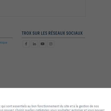
TROX SUR LES RÉSEAUX SOCIAUX
hnique
de navigation et d'achat de
ires au fonctionnement du site
 qui sont essentiels au bon fonctionnement du site et à la gestion de nos
sés uniquement à des fins
Vous pouvez choisir quelles catégories vous souhaitez autoriser et vous pouvez