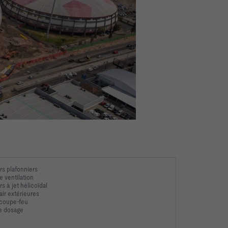
rs plafonniers
de ventilation
s à jet hélicoïdal
air extérieures
 coupe-feu
e dosage