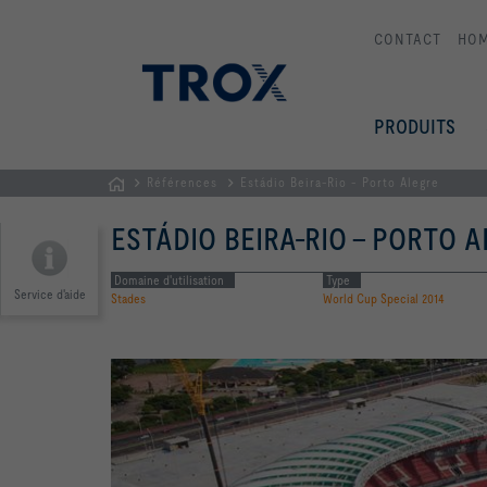
CONTACT
HO
PRODUITS
Références
Estádio Beira-Rio - Porto Alegre
Page
ESTÁDIO BEIRA-RIO - PORTO 
d'accueil
Domaine d'utilisation
Type
Service d'aide
Stades
World Cup Special 2014