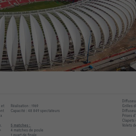
Diffuseu
 et
Réalisation : 1969
Grilles 
ont
Capacité : 48 849 spectateurs
Diffuseur
ux
Prises d’
Clapets
x.
5 matches :
Volets d
»
4 matches de poule
1 quart de finale