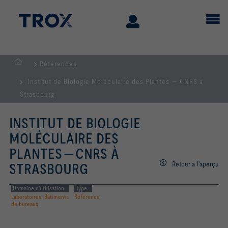
Références
Page
Institut de Biologie Moléculaire des Plantes — CNRS à
d'accueil
Strasbourg
INSTITUT DE BIOLOGIE
MOLÉCULAIRE DES
PLANTES — CNRS À
Retour à l'aperçu
STRASBOURG
Domaine d'utilisation
Type
Laboratoires, Bâtiments
Référence
de bureaux