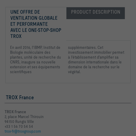
UNE OFFRE DE 
PRODUCT DESCRIPTION
VENTILATION GLOBALE 
ET PERFORMANTE

AVEC LE ONE-STOP-SHOP 
TROX
En avril 2016, l'IBMP,
Institut de
supplémentaires. Cet
Biologie moléculaire
des
investissement immobilier permet
plantes, unité de
recherche du
à l'établissement d'amplifier sa
CNRS, inaugure
sa nouvelle
dimension internationale dans le
extension
et ses équipements
domaine de la recherche sur le
scientifiques
végétal.
TROX France
TROX France
2, place Marcel Thirouin
94150 Rungis Ville
+33 1 56 70 54 54
trox-fr@troxgroup.com