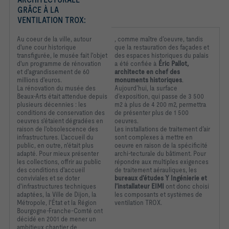
GRÂCE À LA 
VENTILATION TROX:
Au coeur de la ville, autour
, comme maître d’oeuvre, tandis
d'une cour historique
que la restauration des façades et
transfigurée, le musée fait l'objet
des espaces historiques du palais
d'un programme de rénovation
a été confiée à
Éric Pallot,
et d'agrandissement de 60
architecte en chef des
millions d'euros.
monuments historiques
.
La rénovation du musée des
Aujourd’hui, la surface
Beaux-Arts était attendue depuis
d’exposition, qui passe de 3 500
plusieurs décennies : les
m2 à plus de 4 200 m2, permettra
conditions de conservation des
de présenter plus de 1 500
oeuvres s'étaient dégradées en
oeuvres.
raison de l'obsolescence des
Les installations de traitement d’air
infrastructures. L'accueil du
sont complexes à mettre en
public, en outre, n'était plus
oeuvre en raison de la spécificité
adapté. Pour mieux présenter
archi-tecturale du bâtiment. Pour
les collections, offrir au public
répondre aux multiples exigences
des conditions d'accueil
de traitement aérauliques, les
conviviales et se doter
bureaux d’études Y Ingénierie et
d'infrastructures techniques
l’installateur EIMI
ont donc choisi
adaptées, la Ville de Dijon, la
les composants et systèmes de
Métropole, l'État et la Région
ventilation TROX.
Bourgogne-Franche-Comté ont
décidé en 2001 de mener un
ambitieux chantier de