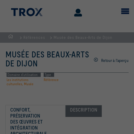
Références
Musée des Beaux-Arts de Dijon
Page
d'accueil
MUSÉE DES BEAUX-ARTS
Retour à l'aperçu
DE DIJON
Domaine d'utilisation
Type
Les institutions
Référence
culturelles, Musée
CONFORT, 
DESCRIPTION
PRÉSERVATION 
DES ŒUVRES ET 
INTÉGRATION 
ARCHITECTURALE 