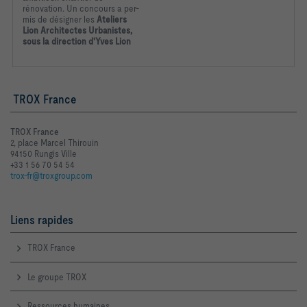
rénovation. Un concours a per-
mis de désigner les
Ateliers
Lion Architectes Urbanistes,
sous la direction d'Yves Lion
TROX France
TROX France
2, place Marcel Thirouin
94150 Rungis Ville
+33 1 56 70 54 54
trox-fr@troxgroup.com
Liens rapides
TROX France
Le groupe TROX
Ressources humaines