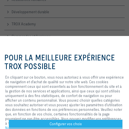
Développement durable
TROX Academy
Commandes et livraisons
Service technique
En cliquant sur ce bouton, vous
nous autorisez à vous offrir une
POUR LA MEILLEURE EXPÉRIENCE
expérience de navigation et
d'achat de qualité sur notre site
TROX POSSIBLE
Contactez-nous
web. Ces cookies comprennent
ceux qui sont nécessaires au
Accueil, contact commercial et technique
En cliquant sur ce bouton, vous nous autorisez à vous offrir une expérience
fonctionnement du site et au
de navigation et d'achat de qualité sur notre site web. Ces cookies
contrôle de nos services et
comprennent ceux qui sont essentiels au bon fonctionnement du site et à
applications, ainsi que ceux qui
TROX SUR LES RÉSEAUX SOCIAUX
la gestion de nos services et applications, ainsi que ceux qui sont utilisés
sont utilisés uniquement à des
uniquement à des fins statistiques, de confort de navigation ou pour
fins statistiques, pour des
afficher un contenu personnalisé. Vous pouvez choisir quelles catégories
paramètres de commodité ou pour
vous souhaitez autoriser et vous pouvez ajuster les paramètres d'utilisation
afficher un contenu personnalisé.
des données en fonctions de vos préférences personnelles. Veuillez noter
Vous pouvez décider quelles
Home
Contacts
Imprint
Conditions de livraison et de paiement
que, en fonction de vos choix, certaines fonctionnalités de la page
catégories vous souhaitez
pourraient ne pas être accessibles. Vous pouvez modifier vos préférences
autoriser et vous pouvez ajuster
Confidentialité
Réserve
2026 © TROX France Sarl
à tout moment.
les paramètres d'utilisation des
Configurer vos choix
Notre politique de confidentialité
données en fonction de vos