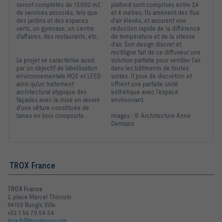
seront complétés de 13.000 m2
plafond sont comprises entre 2,4
de services associés, tels que
et 4 mètres. Ils amènent des flux
des jardins et des espaces
d'air élevés, et assurent une
verts, un gymnase, un centre
réduction rapide de la différence
d'affaires, des restaurants, etc.
de température et de la vitesse
d'air. Son design discret et
rectiligne fait de ce diffuseur une
Le projet se caractérise aussi
solution parfaite pour ventiler l'air
par un objectif de labellisation
dans les bâtiments de toutes
environnementale HQE et LEED
sortes. Il joue de discrétion et
ainsi qu'un traitement
offrent une parfaite unité
architectural atypique des
esthétique avec l'espace
façades avec la mise en œuvre
environnant.
d'une vêture constituée de
lames en bois composite.
images : © Architecture Anne
Demians
TROX France
TROX France
2, place Marcel Thirouin
94150 Rungis Ville
+33 1 56 70 54 54
trox-fr@troxgroup.com