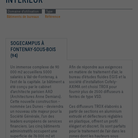
Domaine d'utilisation
Type
Bâtiments de bureaux
Référence
SOGECAMPUS À 
FONTENAY-SOUS-BOIS 
(94)
Un immense complexe de 90
Afin de répondre aux exigences
000 m2 accueillera 5000
en matière de traitement d'air, le
salariés à Val-de-Fontenay, à
bureau d'études fluides EGIS et la
l'est de la capitale. Le bâtiment a
société d'installation Cofely-
été conçu par le cabinet
AXIMA ont choisi TROX pour
d'architecte parisien AAD
fournir plus de 2500 diffuseurs à
(Architectures Anne Demians).
fentes de type VSD.
Cette nouvelle construction -
nommée Les Dunes - deviendra
Ces diffuseurs TROX élaborés à
un nouveau site majeur pour la
partir de sections en aluminium
Société Générale, l'un des
extrudé et déflecteurs réglables
leaders européens de services
en plastique, offrent un profil
financiers. Les cinq bâtiments
élégant et discret. Ils sont parfaits
administratifs occupent une
pour le traitement de l'air dans les
superficie de 76 000 m2 et
zones dont les hauteurs sous