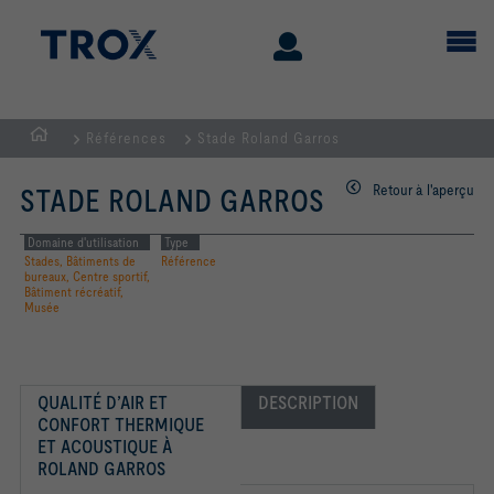
Références
Stade Roland Garros
Page
d'accueil
Retour à l'aperçu
STADE ROLAND GARROS
Domaine d'utilisation
Type
Stades, Bâtiments de
Référence
bureaux, Centre sportif,
Bâtiment récréatif,
Musée
​QUALITÉ D’AIR ET 
DESCRIPTION
CONFORT THERMIQUE 
ET ACOUSTIQUE À 
ROLAND GARROS