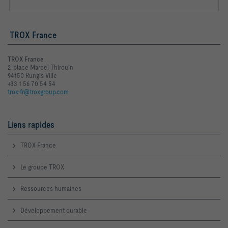
TROX France
TROX France
2, place Marcel Thirouin
94150 Rungis Ville
+33 1 56 70 54 54
trox-fr@troxgroup.com
Liens rapides
TROX France
Le groupe TROX
Ressources humaines
Développement durable