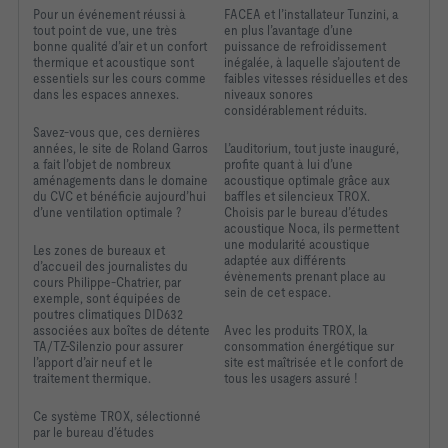
Pour un événement réussi à
FACEA et l’installateur Tunzini, a
tout point de vue, une très
en plus l’avantage d’une
bonne qualité d’air et un confort
puissance de refroidissement
thermique et acoustique sont
inégalée, à laquelle s’ajoutent de
essentiels sur les cours comme
faibles vitesses résiduelles et des
dans les espaces annexes.
niveaux sonores
considérablement réduits.
Savez-vous que, ces dernières
années, le site de Roland Garros
L’auditorium, tout juste inauguré,
a fait l’objet de nombreux
profite quant à lui d’une
aménagements dans le domaine
acoustique optimale grâce aux
du CVC et bénéficie aujourd’hui
baffles et silencieux TROX.
d’une ventilation optimale ?
Choisis par le bureau d’études
acoustique Noca, ils permettent
une modularité acoustique
Les zones de bureaux et
adaptée aux différents
d’accueil des journalistes du
évènements prenant place au
cours Philippe-Chatrier, par
sein de cet espace.
exemple, sont équipées de
poutres climatiques DID632
associées aux boîtes de détente
Avec les produits TROX, la
TA/TZ-Silenzio pour assurer
consommation énergétique sur
l’apport d’air neuf et le
site est maîtrisée et le confort de
traitement thermique.
tous les usagers assuré !
Ce système TROX, sélectionné
par le bureau d’études