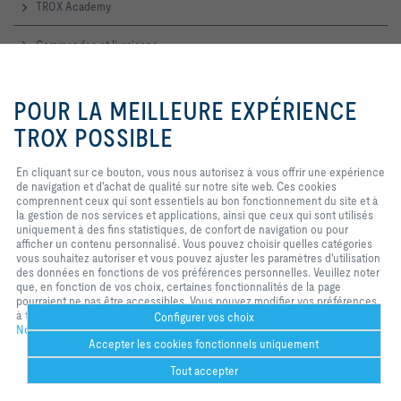
TROX Academy
Commandes et livraisons
Service technique
En cliquant sur ce bouton, vous
nous autorisez à vous offrir une
POUR LA MEILLEURE EXPÉRIENCE
expérience de navigation et
d'achat de qualité sur notre site
TROX POSSIBLE
Contactez-nous
web. Ces cookies comprennent
ceux qui sont nécessaires au
Accueil, contact commercial et technique
En cliquant sur ce bouton, vous nous autorisez à vous offrir une expérience
fonctionnement du site et au
de navigation et d'achat de qualité sur notre site web. Ces cookies
contrôle de nos services et
comprennent ceux qui sont essentiels au bon fonctionnement du site et à
applications, ainsi que ceux qui
TROX SUR LES RÉSEAUX SOCIAUX
la gestion de nos services et applications, ainsi que ceux qui sont utilisés
sont utilisés uniquement à des
uniquement à des fins statistiques, de confort de navigation ou pour
fins statistiques, pour des
afficher un contenu personnalisé. Vous pouvez choisir quelles catégories
paramètres de commodité ou pour
vous souhaitez autoriser et vous pouvez ajuster les paramètres d'utilisation
afficher un contenu personnalisé.
des données en fonctions de vos préférences personnelles. Veuillez noter
Vous pouvez décider quelles
Home
Contacts
Imprint
Conditions de livraison et de paiement
que, en fonction de vos choix, certaines fonctionnalités de la page
catégories vous souhaitez
pourraient ne pas être accessibles. Vous pouvez modifier vos préférences
autoriser et vous pouvez ajuster
Confidentialité
Réserve
2026 © TROX France Sarl
à tout moment.
les paramètres d'utilisation des
Configurer vos choix
Notre politique de confidentialité
données en fonction de vos
Accepter les cookies fonctionnels uniquement
propres besoinsS. Veuillez noter
que, selon les paramètres que
Tout accepter
vous avez sélectionnés, toutes les
fonctionnalités de la page peuvent
Service d'aide
Plus
Imprimer
Cookies réglages
Signet
Partager
Contact
PDF
trox bei 
ht