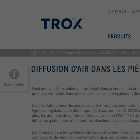
CONTACT
HO
PRODUITS
Société
Compétence et responsabilité
Recherch
Page
DIFFUSION D'AIR DANS LES PI
d'accueil
Service d'aide
Voici une vue d'ensemble de nos installations d'essais pour la t
principe, les installations citées ci-dessous sont également di
Dans les laboratoires, les mesures sont effectuées pour déter
types de régulateurs de débit répondant aux normes EN 12238 e
plus, les données de confort sont relevées selon l'ISO 7730 da
diffuseurs plafonniers et de poutres climatiques actives et pass
Les données pour les systèmes air-eau sont déterminées sur de
composants de ventilation est effectué dans les laboratoires a