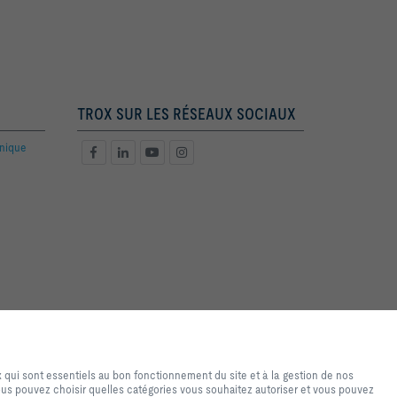
TROX SUR LES RÉSEAUX SOCIAUX
hnique
de navigation et d'achat de
ires au fonctionnement du site
 qui sont essentiels au bon fonctionnement du site et à la gestion de nos
sés uniquement à des fins
Vous pouvez choisir quelles catégories vous souhaitez autoriser et vous pouvez
u personnalisé. Vous pouvez