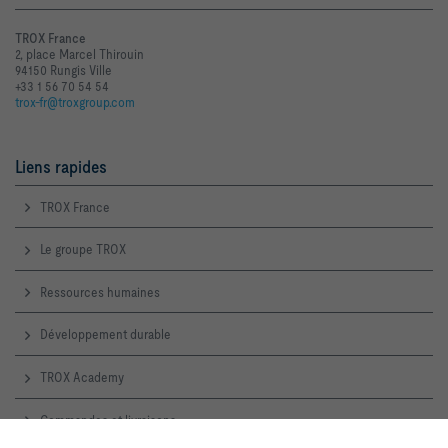
TROX France
2, place Marcel Thirouin
94150 Rungis Ville
+33 1 56 70 54 54
trox-fr@troxgroup.com
Liens rapides
TROX France
Le groupe TROX
Ressources humaines
Développement durable
TROX Academy
Commandes et livraisons