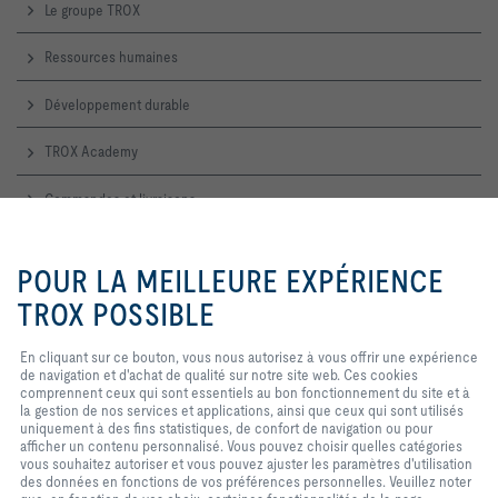
Le groupe TROX
Ressources humaines
Développement durable
TROX Academy
Commandes et livraisons
Service technique
En cliquant sur ce bouton, vous
nous autorisez à vous offrir une
POUR LA MEILLEURE EXPÉRIENCE
expérience de navigation et
d'achat de qualité sur notre site
TROX POSSIBLE
Contactez-nous
web. Ces cookies comprennent
ceux qui sont nécessaires au
Accueil, contact commercial et technique
En cliquant sur ce bouton, vous nous autorisez à vous offrir une expérience
fonctionnement du site et au
de navigation et d'achat de qualité sur notre site web. Ces cookies
contrôle de nos services et
comprennent ceux qui sont essentiels au bon fonctionnement du site et à
applications, ainsi que ceux qui
TROX SUR LES RÉSEAUX SOCIAUX
la gestion de nos services et applications, ainsi que ceux qui sont utilisés
sont utilisés uniquement à des
uniquement à des fins statistiques, de confort de navigation ou pour
fins statistiques, pour des
afficher un contenu personnalisé. Vous pouvez choisir quelles catégories
paramètres de commodité ou pour
vous souhaitez autoriser et vous pouvez ajuster les paramètres d'utilisation
afficher un contenu personnalisé.
des données en fonctions de vos préférences personnelles. Veuillez noter
Vous pouvez décider quelles
Home
Contacts
Imprint
Conditions de livraison et de paiement