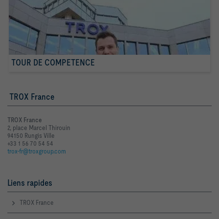
TOUR DE COMPETENCE
TROX France
TROX France
2, place Marcel Thirouin
94150 Rungis Ville
+33 1 56 70 54 54
trox-fr@troxgroup.com
Liens rapides
TROX France