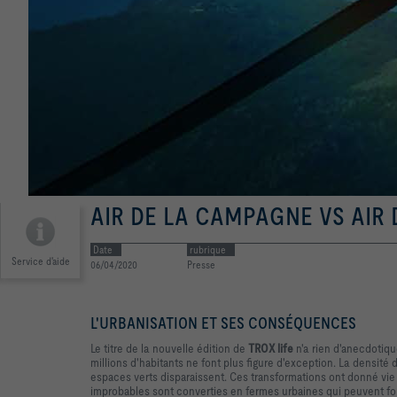
AIR DE LA CAMPAGNE VS AIR D
Date
rubrique
Service d'aide
06/04/2020
Presse
L'URBANISATION ET SES CONSÉQUENCES
Le titre de la nouvelle édition de
TROX life
n'a rien d'anecdotiq
millions d'habitants ne font plus figure d'exception. La densité du
espaces verts disparaissent. Ces transformations ont donné vie 
improbables sont converties en fermes urbaines qui peuvent four