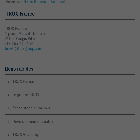
Download
Notre Brochure Achitecte
TROX France
TROX France
2, place Marcel Thirouin
94150 Rungis Ville
+33 1 56 70 54 54
trox-fr@troxgroup.com
Liens rapides
TROX France
Le groupe TROX
Ressources humaines
Développement durable
TROX Academy