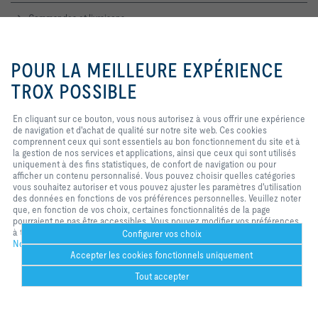
Commandes et livraisons
Service technique
En cliquant sur ce bouton, vous
nous autorisez à vous offrir une
POUR LA MEILLEURE EXPÉRIENCE
expérience de navigation et
d'achat de qualité sur notre site
TROX POSSIBLE
Contactez-nous
web. Ces cookies comprennent
ceux qui sont nécessaires au
Accueil, contact commercial et technique
En cliquant sur ce bouton, vous nous autorisez à vous offrir une expérience
fonctionnement du site et au
de navigation et d'achat de qualité sur notre site web. Ces cookies
contrôle de nos services et
comprennent ceux qui sont essentiels au bon fonctionnement du site et à
applications, ainsi que ceux qui
TROX SUR LES RÉSEAUX SOCIAUX
la gestion de nos services et applications, ainsi que ceux qui sont utilisés
sont utilisés uniquement à des
uniquement à des fins statistiques, de confort de navigation ou pour
fins statistiques, pour des
afficher un contenu personnalisé. Vous pouvez choisir quelles catégories
paramètres de commodité ou pour
vous souhaitez autoriser et vous pouvez ajuster les paramètres d'utilisation
afficher un contenu personnalisé.
des données en fonctions de vos préférences personnelles. Veuillez noter
Vous pouvez décider quelles
Home
Contacts
Imprint
Conditions de livraison et de paiement
que, en fonction de vos choix, certaines fonctionnalités de la page
catégories vous souhaitez
pourraient ne pas être accessibles. Vous pouvez modifier vos préférences
autoriser et vous pouvez ajuster
Confidentialité
Réserve
2026 © TROX France Sarl
à tout moment.
les paramètres d'utilisation des
Configurer vos choix
Notre politique de confidentialité
données en fonction de vos
Accepter les cookies fonctionnels uniquement
propres besoinsS. Veuillez noter
que, selon les paramètres que
Tout accepter
vous avez sélectionnés, toutes les
fonctionnalités de la page peuvent
Service d'aide
Plus
Imprimer
Cookies réglages
Signet
Partager
Contact
PDF
trox bei 
ht
ne pas être disponibles. Vous
Could not connect to the reCAPTCHA service. Please check your internet
facebook
.li
pouvez modifier votre sélection à
m/
connection and reload to get a reCAPTCHA challenge.