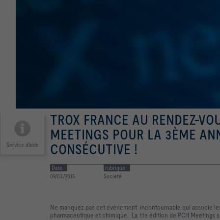
TROX FRANCE AU RENDEZ-VO
MEETINGS POUR LA 3ÈME AN
Service d'aide
CONSÉCUTIVE !
Date
rubrique
09/03/2015
Société
Ne manquez pas cet événement incontournable qui associe les ac
pharmaceutique et chimique. La 11e édition de PCH Meetings se