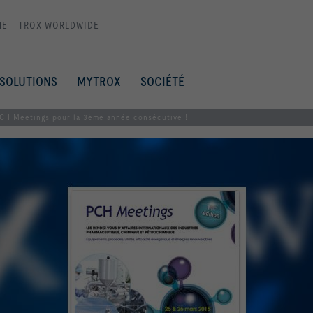
ME
TROX WORLDWIDE
SOLUTIONS
MYTROX
SOCIÉTÉ
CH Meetings pour la 3ème année consécutive !