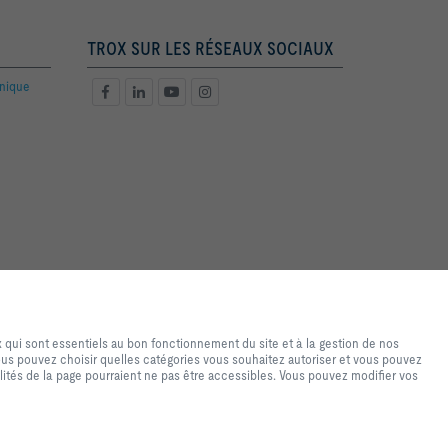
TROX SUR LES RÉSEAUX SOCIAUX
hnique
de navigation et d'achat de
ires au fonctionnement du site
 qui sont essentiels au bon fonctionnement du site et à la gestion de nos
sés uniquement à des fins
Vous pouvez choisir quelles catégories vous souhaitez autoriser et vous pouvez
u personnalisé. Vous pouvez
lités de la page pourraient ne pas être accessibles. Vous pouvez modifier vos
s paramètres d'utilisation des
 paramètres que vous avez
ponibles. Vous pouvez modifier