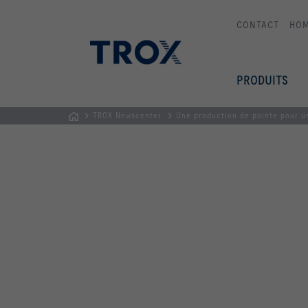
CONTACT
HO
PRODUITS
TROX Newscenter
Une production de pointe pour un
Page
d'accueil