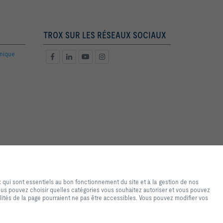
TROX SUR LES RÉSEAUX SOCIAUX
hnique
de navigation et d'achat de
ires au fonctionnement du site
 qui sont essentiels au bon fonctionnement du site et à la gestion de nos
sés uniquement à des fins
Vous pouvez choisir quelles catégories vous souhaitez autoriser et vous pouvez
u personnalisé. Vous pouvez
lités de la page pourraient ne pas être accessibles. Vous pouvez modifier vos
s paramètres d'utilisation des
 paramètres que vous avez
ponibles. Vous pouvez modifier