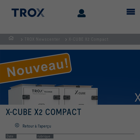
TROX Newscenter
X-CUBE X2 Compact
Page
d'accueil
X-CUBE X2 COMPACT
Retour à l'aperçu
Date
rubrique