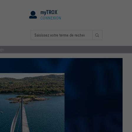
myTROX
CONNEXION
ign