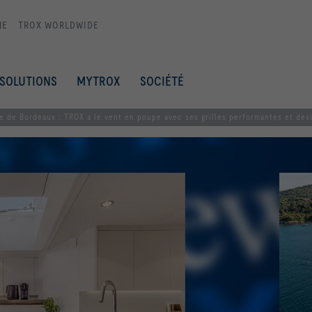
ME
TROX WORLDWIDE
SOLUTIONS
MYTROX
SOCIÉTÉ
e de Bordeaux : TROX a le vent en poupe avec ses grilles performantes et des