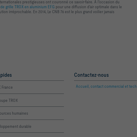
rnationales prestigieuses ont couronné ce savoir-faire. A l’occasion du
de grille TROX en aluminium EFG
pour une diffusion d’air optimale dans le
ution irréprochable. En 2014, Le CNB 76 est le plus grand voilier jamais
apides
Contactez-nous
Accueil, contact commercial et tec
 France
roupe TROX
ources humaines
loppement durable