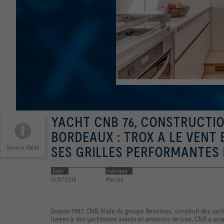
YACHT CNB 76, CONSTRUCTIO
BORDEAUX : TROX A LE VENT
Service d'aide
SES GRILLES PERFORMANTES 
Date
rubrique
02/07/2015
Marché
Depuis 1987, CNB, filiale du groupe Bénéteau, construit des yach
livrées à des yachtsmen avertis et amateurs de luxe, CNB a ac