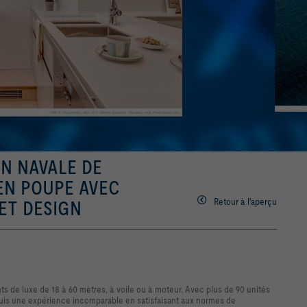
N NAVALE DE
 EN POUPE AVEC
Retour à l'aperçu
ET DESIGN
ts de luxe de 18 à 60 mètres, à voile ou à moteur. Avec plus de 90 unités
quis une expérience incomparable en satisfaisant aux normes de