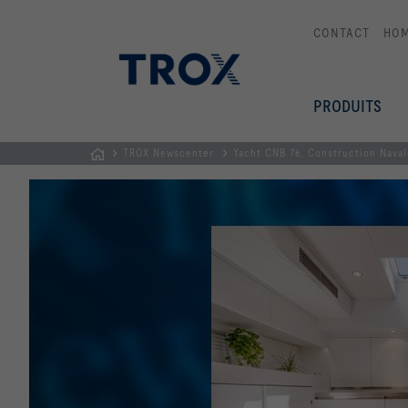
CONTACT
HO
PRODUITS
TROX Newscenter
Yacht CNB 76, Construction Naval
Page
d'accueil