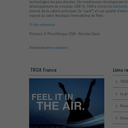
technologies les plus élevées. De nombreuses récompenses inte
développement du nouveau CNB 76, CNB a choisi les
éléments 
volume de la cabine principale (le “carré”) et une qualité d’exéc
exposé au salon Nautique International de Paris.
To the reference
Pictures: © Photothèque CNB - Nicolas Claris
Download
press releases
TROX France
Liens r
TROX
Le g
Ress
Déve