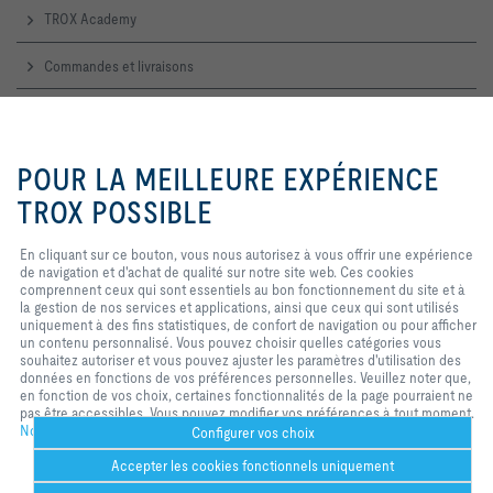
TROX Academy
Commandes et livraisons
Service technique
En cliquant sur ce bouton, vous
nous autorisez à vous offrir une
POUR LA MEILLEURE EXPÉRIENCE
Contactez-nous
expérience de navigation et
d'achat de qualité sur notre site
TROX POSSIBLE
web. Ces cookies comprennent
Accueil, contact commercial et technique
ceux qui sont nécessaires au
En cliquant sur ce bouton, vous nous autorisez à vous offrir une expérience
fonctionnement du site et au
de navigation et d'achat de qualité sur notre site web. Ces cookies
TROX SUR LES RÉSEAUX SOCIAUX
contrôle de nos services et
comprennent ceux qui sont essentiels au bon fonctionnement du site et à
applications, ainsi que ceux qui
la gestion de nos services et applications, ainsi que ceux qui sont utilisés
sont utilisés uniquement à des fins
uniquement à des fins statistiques, de confort de navigation ou pour afficher
statistiques, pour des paramètres
un contenu personnalisé. Vous pouvez choisir quelles catégories vous
de commodité ou pour afficher un
souhaitez autoriser et vous pouvez ajuster les paramètres d'utilisation des
Home
Contacts
Imprint
Conditions de livraison et de paiement
contenu personnalisé. Vous
données en fonctions de vos préférences personnelles. Veuillez noter que,
pouvez décider quelles catégories
Confidentialité
Réserve
2026 © TROX France Sarl
en fonction de vos choix, certaines fonctionnalités de la page pourraient ne
vous souhaitez autoriser et vous
pas être accessibles. Vous pouvez modifier vos préférences à tout moment.
pouvez ajuster les paramètres
Notre politique de confidentialité
d'utilisation des données en
Configurer vos choix
fonction de vos propres besoinsS.
Accepter les cookies fonctionnels uniquement
Veuillez noter que, selon les
paramètres que vous avez