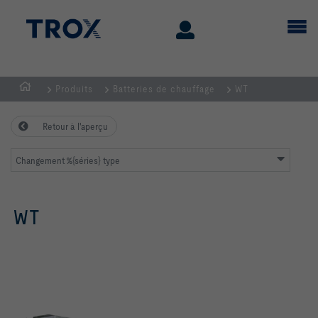
Produits
Batteries de chauffage
WT
Page
d'accueil
Retour à l'aperçu
Changement %{séries} type
WT