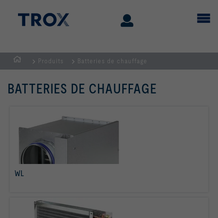
Produits
Batteries de chauffage
Page
d'accueil
BATTERIES DE CHAUFFAGE
WL
Savoir plus