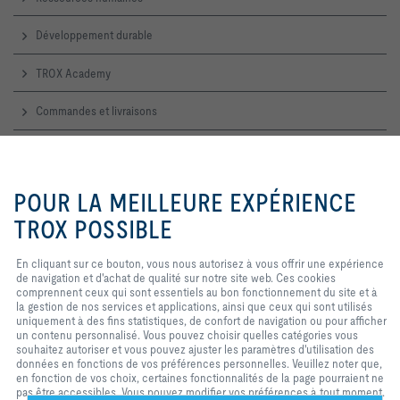
Développement durable
TROX Academy
Commandes et livraisons
Service technique
En cliquant sur ce bouton, vous
nous autorisez à vous offrir une
POUR LA MEILLEURE EXPÉRIENCE
Contactez-nous
expérience de navigation et
d'achat de qualité sur notre site
TROX POSSIBLE
web. Ces cookies comprennent
Accueil, contact commercial et technique
ceux qui sont nécessaires au
En cliquant sur ce bouton, vous nous autorisez à vous offrir une expérience
fonctionnement du site et au
de navigation et d'achat de qualité sur notre site web. Ces cookies
contrôle de nos services et
TROX SUR LES RÉSEAUX SOCIAUX
comprennent ceux qui sont essentiels au bon fonctionnement du site et à
applications, ainsi que ceux qui
la gestion de nos services et applications, ainsi que ceux qui sont utilisés
sont utilisés uniquement à des fins
uniquement à des fins statistiques, de confort de navigation ou pour afficher
statistiques, pour des paramètres
un contenu personnalisé. Vous pouvez choisir quelles catégories vous
de commodité ou pour afficher un
souhaitez autoriser et vous pouvez ajuster les paramètres d'utilisation des
contenu personnalisé. Vous
Home
Contacts
Imprint
Conditions de livraison et de paiement
données en fonctions de vos préférences personnelles. Veuillez noter que,
pouvez décider quelles catégories
Confidentialité
Réserve
2026 © TROX France Sarl
en fonction de vos choix, certaines fonctionnalités de la page pourraient ne
vous souhaitez autoriser et vous
pas être accessibles. Vous pouvez modifier vos préférences à tout moment.
pouvez ajuster les paramètres