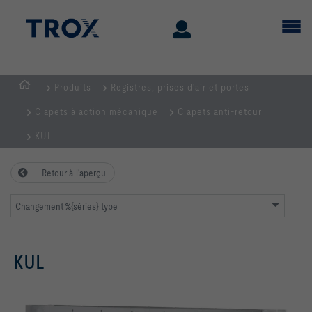
Produits
Registres, prises d'air et portes
Page
Clapets à action mécanique
Clapets anti-retour
d'accueil
KUL
Retour à l'aperçu
Changement %{séries} type
KUL