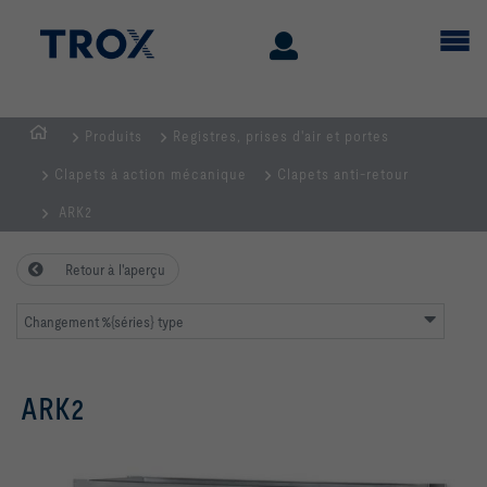
Produits
Registres, prises d'air et portes
Page
Clapets à action mécanique
Clapets anti-retour
d'accueil
ARK2
Retour à l'aperçu
Changement %{séries} type
ARK2