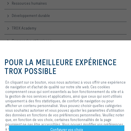
Ressources humaines
Développement durable
TROX Academy
Commandes et livraisons
Service technique
En cliquant sur ce bouton, vous
nous autorisez à vous offrir une
POUR LA MEILLEURE EXPÉRIENCE
expérience de navigation et
d'achat de qualité sur notre site
TROX POSSIBLE
Contactez-nous
web. Ces cookies comprennent
ceux qui sont nécessaires au
Accueil, contact commercial et technique
En cliquant sur ce bouton, vous nous autorisez à vous offrir une expérience
fonctionnement du site et au
de navigation et d'achat de qualité sur notre site web. Ces cookies
contrôle de nos services et
comprennent ceux qui sont essentiels au bon fonctionnement du site et à
applications, ainsi que ceux qui
TROX SUR LES RÉSEAUX SOCIAUX
la gestion de nos services et applications, ainsi que ceux qui sont utilisés
sont utilisés uniquement à des
uniquement à des fins statistiques, de confort de navigation ou pour
fins statistiques, pour des
afficher un contenu personnalisé. Vous pouvez choisir quelles catégories
paramètres de commodité ou pour
vous souhaitez autoriser et vous pouvez ajuster les paramètres d'utilisation
afficher un contenu personnalisé.
des données en fonctions de vos préférences personnelles. Veuillez noter
Vous pouvez décider quelles
Home
Contacts
Imprint
Conditions de livraison et de paiement
que, en fonction de vos choix, certaines fonctionnalités de la page
catégories vous souhaitez
pourraient ne pas être accessibles. Vous pouvez modifier vos préférences
autoriser et vous pouvez ajuster
Confidentialité
Réserve
2026 © TROX France Sarl
à tout moment.
les paramètres d'utilisation des
Configurer vos choix