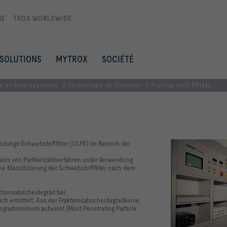
ME
TROX WORLDWIDE
SOLUTIONS
MYTROX
SOCIÉTÉ
e et développement
Technologie de filtration
Prüfung nach EN1822
istungs-Schwebstofffilter (ULPA) im Bereich der
Basis von Partikelzählverfahren unter Verwendung
che Klassifizierung der Schwebstofffilter nach dem
ktionsabscheidegrad bei
ch ermittelt. Aus der Fraktionsabscheidegradkurve
idegradminimum aufweist (Most Penetrating Particle