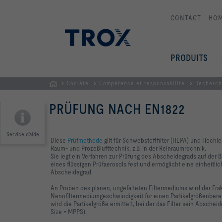
CONTACT
HO
PRODUITS
Société
Compétence et responsabilité
Recherch
Page
PRÜFUNG NACH EN1822
d'accueil
Service d'aide
Diese
Prüfmethode
gilt für Schwebstofffilter (HEPA) und Hochle
Raum- und Prozeßlufttechnik, z.B. in der Reinraumrechnik.
Sie legt ein Verfahren zur Prüfung des Abscheidegrads auf der 
eines flüssigen Prüfaerosols fest und ermöglicht eine einheitli
Abscheidegrad.
An Proben des planen, ungefalteten Filtermediums wird der Fra
Nennfiltermediumgeschwindigkeit für einen Partikelgrößenberei
wird die Partikelgröße ermittelt, bei der das Filter sein Absche
Size = MPPS).