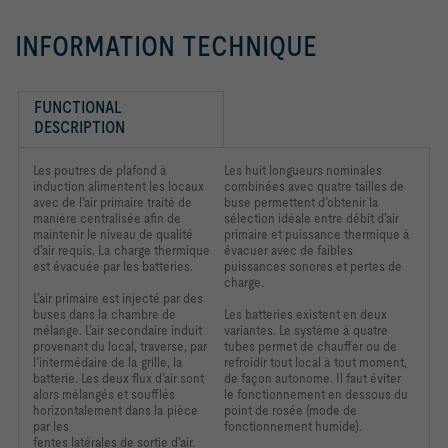
INFORMATION TECHNIQUE
FUNCTIONAL 
DESCRIPTION
Les poutres de plafond à
Les huit longueurs nominales
induction alimentent les locaux
combinées avec quatre tailles de
avec de l’air primaire traité de
buse permettent d’obtenir la
manière centralisée afin de
sélection idéale entre débit d’air
maintenir le niveau de qualité
primaire et puissance thermique à
d’air requis. La charge thermique
évacuer avec de faibles
est évacuée par les batteries.
puissances sonores et pertes de
charge.
L’air primaire est injecté par des
buses dans la chambre de
Les batteries existent en deux
mélange. L’air secondaire induit
variantes. Le système à quatre
provenant du local, traverse, par
tubes permet de chauffer ou de
l’intermédaire de la grille, la
refroidir tout local à tout moment,
batterie. Les deux flux d’air sont
de façon autonome. Il faut éviter
alors mélangés et soufflés
le fonctionnement en dessous du
horizontalement dans la pièce
point de rosée (mode de
par les
fonctionnement humide).
fentes latérales de sortie d’air.