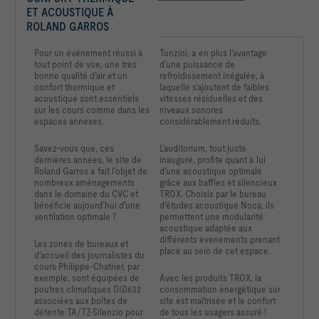
ET ACOUSTIQUE À 
ROLAND GARROS
Pour un événement réussi à
Tunzini, a en plus l’avantage
tout point de vue, une très
d’une puissance de
bonne qualité d’air et un
refroidissement inégalée, à
confort thermique et
laquelle s’ajoutent de faibles
acoustique sont essentiels
vitesses résiduelles et des
sur les cours comme dans les
niveaux sonores
espaces annexes.
considérablement réduits.
Savez-vous que, ces
L’auditorium, tout juste
dernières années, le site de
inauguré, profite quant à lui
Roland Garros a fait l’objet de
d’une acoustique optimale
nombreux aménagements
grâce aux baffles et silencieux
dans le domaine du CVC et
TROX. Choisis par le bureau
bénéficie aujourd’hui d’une
d’études acoustique Noca, ils
ventilation optimale ?
permettent une modularité
acoustique adaptée aux
différents évènements prenant
Les zones de bureaux et
place au sein de cet espace.
d’accueil des journalistes du
cours Philippe-Chatrier, par
exemple, sont équipées de
Avec les produits TROX, la
poutres climatiques DID632
consommation énergétique sur
associées aux boîtes de
site est maîtrisée et le confort
détente TA/TZ-Silenzio pour
de tous les usagers assuré !