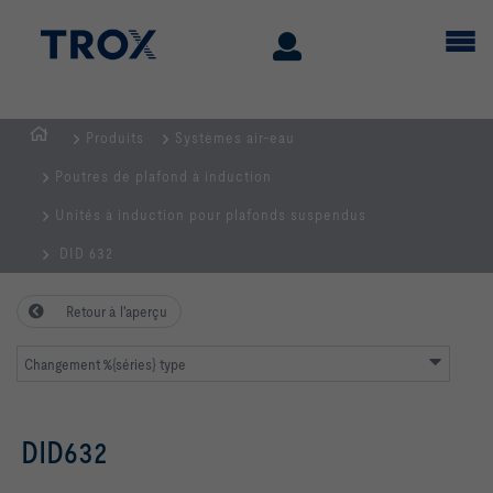
Produits
Systèmes air-eau
Page
Poutres de plafond à induction
d'accueil
Unités à induction pour plafonds suspendus
DID 632
Retour à l'aperçu
Changement %{séries} type
DID632