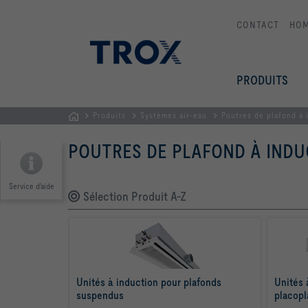
CONTACT
HO
PRODUITS
Produits
Systèmes air-eau
Poutres de plafond à 
Page
POUTRES DE PLAFOND À INDU
d'accueil
Service d'aide
Sélection Produit A-Z
Unités à induction pour plafonds 
Unités 
suspendus
placopl