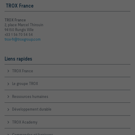
TROX France
TROX France
2, place Marcel Thirouin
94150 Rungis Ville
+33 1 56 70 54 54
trox-fr@troxgroup.com
Liens rapides
TROX France
Le groupe TROX
Ressources humaines
Développement durable
TROX Academy
Commandes et livraisons