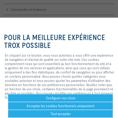
Commandes et livraisons
Service technique
En cliquant sur ce bouton, vous
nous autorisez à vous offrir une
POUR LA MEILLEURE EXPÉRIENCE
Contactez-nous
expérience de navigation et
d'achat de qualité sur notre site
TROX POSSIBLE
Accueil, contact commercial et technique
web. Ces cookies comprennent
ceux qui sont nécessaires au
En cliquant sur ce bouton, vous nous autorisez à vous offrir une expérience
fonctionnement du site et au
TROX SUR LES RÉSEAUX SOCIAUX
de navigation et d'achat de qualité sur notre site web. Ces cookies
contrôle de nos services et
comprennent ceux qui sont essentiels au bon fonctionnement du site et à
applications, ainsi que ceux qui
la gestion de nos services et applications, ainsi que ceux qui sont utilisés
sont utilisés uniquement à des fins
uniquement à des fins statistiques, de confort de navigation ou pour afficher
statistiques, pour des paramètres
un contenu personnalisé. Vous pouvez choisir quelles catégories vous
de commodité ou pour afficher un
Home
Contacts
Imprint
Conditions de livraison et de paiement
souhaitez autoriser et vous pouvez ajuster les paramètres d'utilisation des
contenu personnalisé. Vous
données en fonctions de vos préférences personnelles. Veuillez noter que,
pouvez décider quelles catégories
Confidentialité
Réserve
2026 © TROX France Sarl
en fonction de vos choix, certaines fonctionnalités de la page pourraient ne
vous souhaitez autoriser et vous
pas être accessibles. Vous pouvez modifier vos préférences à tout moment.
pouvez ajuster les paramètres
Notre politique de confidentialité
d'utilisation des données en
Configurer vos choix
fonction de vos propres besoinsS.
Accepter les cookies fonctionnels uniquement
Veuillez noter que, selon les
paramètres que vous avez
Tout accepter
sélectionnés, toutes les
Could not connect to the reCAPTCHA service. Please check your internet