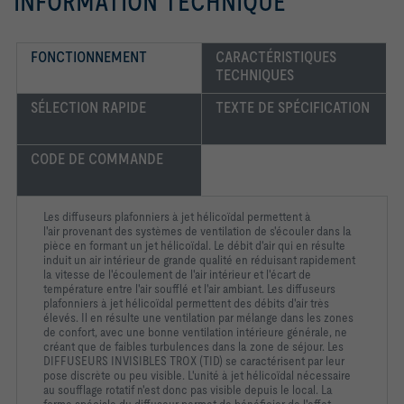
INFORMATION TECHNIQUE
FONCTIONNEMENT
CARACTÉRISTIQUES 
TECHNIQUES
SÉLECTION RAPIDE
TEXTE DE SPÉCIFICATION
CODE DE COMMANDE
Les diffuseurs plafonniers à jet hélicoïdal permettent à
l'air
provenant des systèmes de ventilation de s'écouler dans la
pièce
en formant un jet hélicoïdal. Le débit d'air qui en résulte
induit un
air intérieur de grande qualité en réduisant rapidement
la vitesse
de l'écoulement de l'air intérieur et l'écart de
température entre
l'air soufflé et l'air ambiant. Les diffuseurs
plafonniers à jet
hélicoïdal permettent des débits d'air très
élevés. Il en résulte
une ventilation par mélange dans les zones
de confort, avec une
bonne ventilation intérieure générale, ne
créant que de faibles
turbulences dans la zone de séjour. Les
DIFFUSEURS
INVISIBLES TROX (TID) se caractérisent par leur
pose discrète
ou peu visible. L'unité à jet hélicoïdal nécessaire
au soufflage
rotatif n'est donc pas visible depuis le local. La
forme spéciale du
diffuseur permet de bénéficier de l'effet